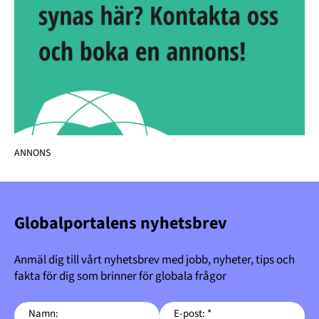
ANNONS
Globalportalens nyhetsbrev
Anmäl dig till vårt nyhetsbrev med jobb, nyheter, tips och
fakta för dig som brinner för globala frågor
Namn:
E-post: *