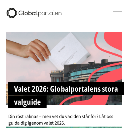
Hoppa till innehåll
Valet 2026: Globalportalens stora
valguide
Din röst räknas – men vet du vad den står för? Låt oss
guida dig igenom valet 2026.