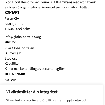
Globalportalen drivs av
ForumCiv
tillsammans med ett nätverk
av över 40 organisationer inom det svenska civilsamhället.
KONTAKT
ForumCiv
Alsnögatan 7
116 44 Stockholm
info@globalportalen.org
OM OSS
Vi är Globalportalen
Bli medlem
Stöd oss
Köpvillkor
Kakor och behandling av personuppgifter
HITTA SNABBT
Aktuellt
Annonsera
Platsbanken
Vi värdesätter din integritet
Karriärworkshops
Vi använder kakor för att förbättra din surfupplevelse och