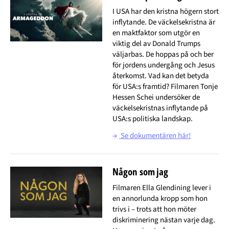
I USA har den kristna högern stort
inflytande. De väckelsekristna är
en maktfaktor som utgör en
viktig del av Donald Trumps
väljarbas. De hoppas på och ber
för jordens undergång och Jesus
återkomst. Vad kan det betyda
för USA:s framtid? Filmaren Tonje
Hessen Schei undersöker de
väckelsekristnas inflytande på
USA:s politiska landskap.
→
Se dokumentären här!
Någon som jag
Filmaren Ella Glendining lever i
en annorlunda kropp som hon
trivs i – trots att hon möter
diskriminering nästan varje dag.