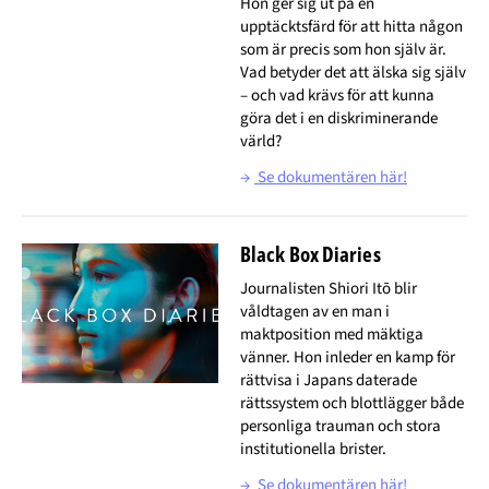
Hon ger sig ut på en
upptäcktsfärd för att hitta någon
som är precis som hon själv är.
Vad betyder det att älska sig själv
– och vad krävs för att kunna
göra det i en diskriminerande
värld?
→
Se dokumentären här!
Black Box Diaries
Journalisten Shiori Itō blir
våldtagen av en man i
maktposition med mäktiga
vänner. Hon inleder en kamp för
rättvisa i Japans daterade
rättssystem och blottlägger både
personliga trauman och stora
institutionella brister.
→
Se dokumentären här!