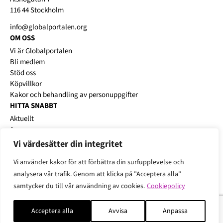
116 44 Stockholm
info@globalportalen.org
OM OSS
Vi är Globalportalen
Bli medlem
Stöd oss
Köpvillkor
Kakor och behandling av personuppgifter
HITTA SNABBT
Aktuellt
Annonsera
Platsbanken
Vi värdesätter din integritet
Karriärworkshops
Vi använder kakor för att förbättra din surfupplevelse och
analysera vår trafik. Genom att klicka på "Acceptera alla"
samtycker du till vår användning av cookies.
Cookiepolicy
Acceptera alla
Avvisa
Anpassa