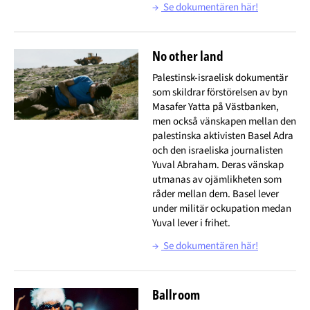
→
Se dokumentären här!
No other land
Palestinsk-israelisk dokumentär
som skildrar förstörelsen av byn
Masafer Yatta på Västbanken,
men också vänskapen mellan den
palestinska aktivisten Basel Adra
och den israeliska journalisten
Yuval Abraham. Deras vänskap
utmanas av ojämlikheten som
råder mellan dem. Basel lever
under militär ockupation medan
Yuval lever i frihet.
→
Se dokumentären här!
Ballroom