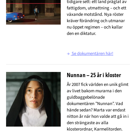
tidigare sett: ett land präglat av
fattigdom, utmattning – och ett
växande motstånd. Nya röster
kräver förändring och utmanar
nu öppet regimen – och kallar
den en diktatur.
→
Se dokumentären här!
Nunnan – 25 år i kloster
År 2007 fick världen en unik glimt
av livet bakom murarna i den
guldbaggebelönade
dokumentären ”Nunnan”. Vad
hände sedan? Marta var endast
nitton år när hon valde att gå in i
den strängaste av alla
klosterordnar, Karmelitorden.