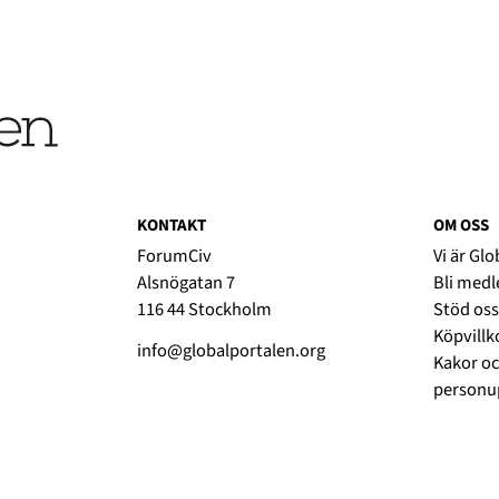
KONTAKT
OM OSS
ForumCiv
Vi är Gl
Alsnögatan 7
Bli med
116 44 Stockholm
Stöd oss
Köpvillk
info@globalportalen.org
Kakor oc
personup