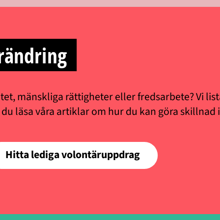
rändring
matet, mänskliga rättigheter eller fredsarbete? Vi l
u läsa våra artiklar om hur du kan göra skillnad i
Hitta lediga volontäruppdrag