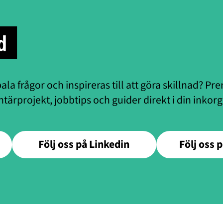
d
bala frågor och inspireras till att göra skillnad? P
tärprojekt, jobbtips och guider direkt i din inkorg
Följ oss på Linkedin
Följ oss 