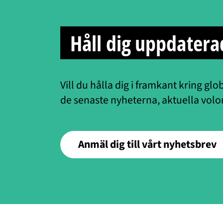
Håll dig uppdatera
Vill du hålla dig i framkant kring glo
de senaste nyheterna, aktuella volon
Anmäl dig till vårt nyhetsbrev