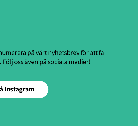
renumerera på vårt nyhetsbrev för att få
. Följ oss även på sociala medier!
på Instagram