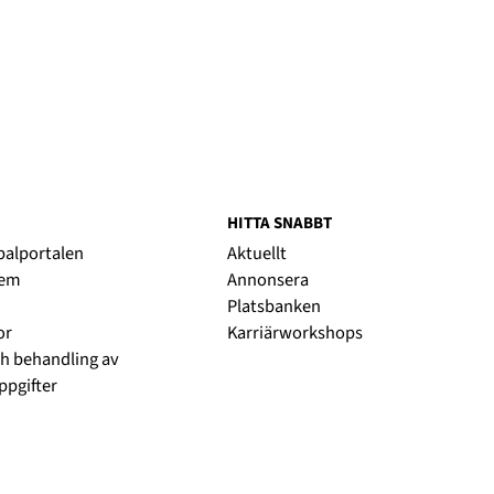
HITTA SNABBT
obalportalen
Aktuellt
lem
Annonsera
Platsbanken
or
Karriärworkshops
h behandling av
pgifter