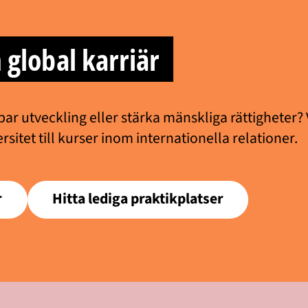
 global karriär
bar utveckling eller stärka mänskliga rättigheter?
rsitet till kurser inom internationella relationer.
r
Hitta lediga praktikplatser