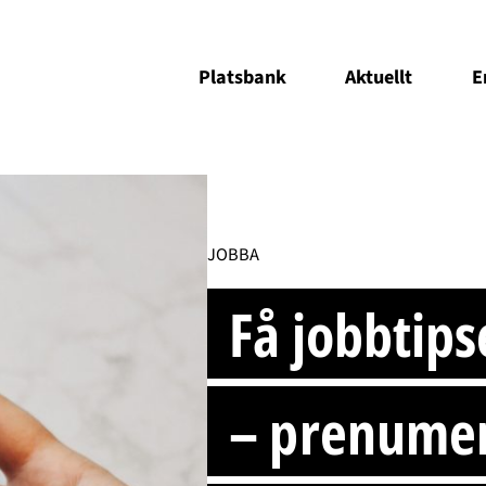
Platsbank
Aktuellt
E
JOBBA
Få jobbtips
– prenumer