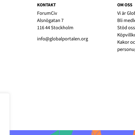
KONTAKT
OM OSS
ForumCiv
Vi är Gl
Alsnögatan 7
Bli med
116 44 Stockholm
Stöd oss
Köpvillk
info@globalportalen.org
Kakor oc
personup