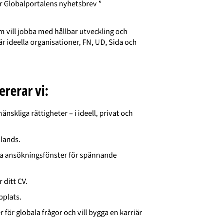
vå är Globalportalens nyhetsbrev ”
m vill jobba med hållbar utveckling och
r ideella organisationer, FN, UD, Sida och
ererar vi:
skliga rättigheter – i ideell, privat och
mlands.
na ansökningsfönster för spännande
 ditt CV.
bplats.
 för globala frågor och vill bygga en karriär