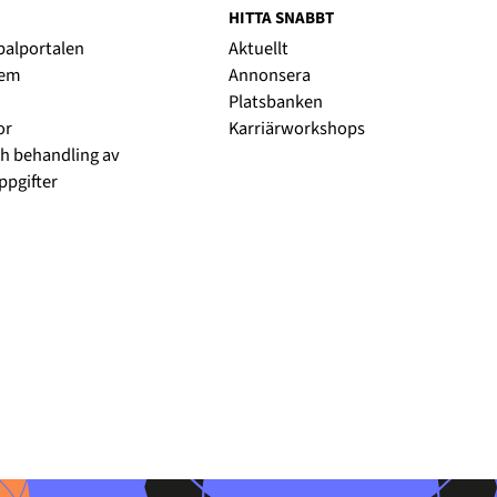
HITTA SNABBT
obalportalen
Aktuellt
lem
Annonsera
Platsbanken
or
Karriärworkshops
h behandling av
pgifter