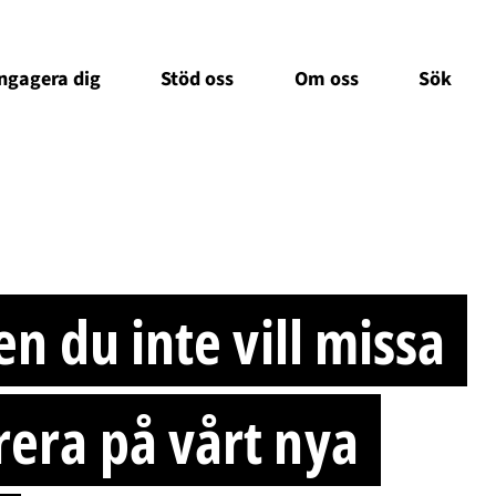
ngagera dig
Stöd oss
Om oss
Sök
en du inte vill missa
era på vårt nya