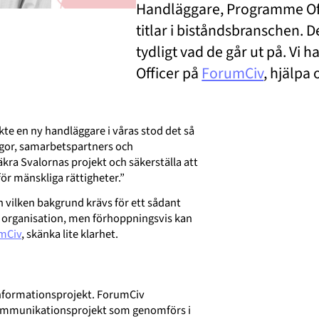
Handläggare, Programme Offi
titlar i biståndsbranschen. D
tydligt vad de går ut på. Vi 
Officer på
ForumCiv
, hjälpa 
te en ny handläggare i våras stod det så
egor, samarbetspartners och
ra Svalornas projekt och säkerställa att
för mänskliga rättigheter.”
h vilken bakgrund krävs för ett sådant
till organisation, men förhoppningsvis kan
mCiv
, skänka lite klarhet.
nformationsprojekt. ForumCiv
 kommunikationsprojekt som genomförs i