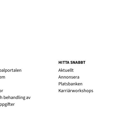
HITTA SNABBT
obalportalen
Aktuellt
lem
Annonsera
Platsbanken
or
Karriärworkshops
h behandling av
pgifter