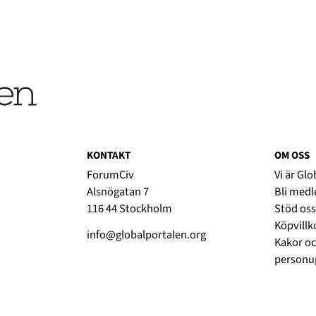
KONTAKT
OM OSS
ForumCiv
Vi är Gl
Alsnögatan 7
Bli med
116 44 Stockholm
Stöd oss
Köpvillk
info@globalportalen.org
Kakor oc
personup