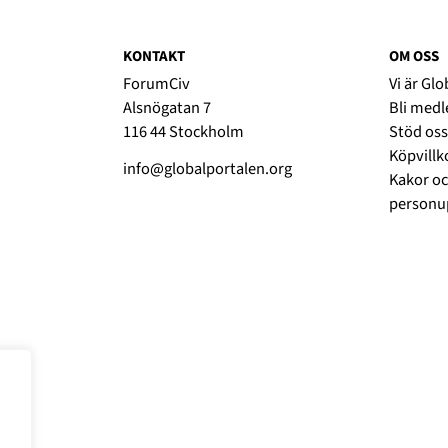
KONTAKT
OM OSS
ForumCiv
Vi är Gl
Alsnögatan 7
Bli med
116 44 Stockholm
Stöd oss
Köpvillk
info@globalportalen.org
Kakor oc
personup