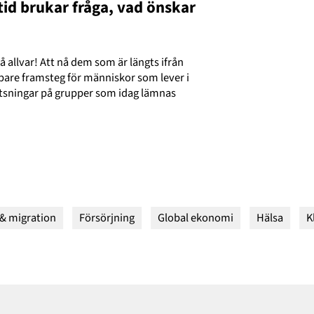
ltid brukar fråga, vad önskar
å allvar! Att nå dem som är längts ifrån
bbare framsteg för människor som lever i
satsningar på grupper som idag lämnas
 & migration
Försörjning
Global ekonomi
Hälsa
K