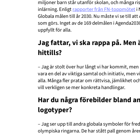
miljoner barn står utanför skolan, och många ris
inlärning. Enligt
rapporter från FN-toppmötet
i 
Globala målen till år 2030. Nu måste vi se till at
som görs. Inget av de 169 delmålen i Agenda2030
uppfyllt för alla.
Jag fattar, vi ska rappa på. Men 
hittills?
– Jag är stolt över hur långt vi har kommit, men 
vara en del av viktiga samtal och initiativ, men 
alla. Många fler pratar om rättvisa, jämlikhet oc
vill verkligen se mer konkreta handlingar.
Har du några förebilder bland a
logotyper?
– Jag ser upp till andra globala symboler för fr
olympiska ringarna. De har stått pall genom åren