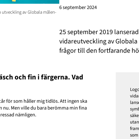
6 september 2024
n utveckling av Globala målen-
25 september 2019 lanserade
vidareutveckling av Globala 
frågor till den fortfarande h
äsch och fin i färgerna. Vad
Logo
vida
tår för som håller mig tidlös. Att ingen ska
lans
om nu. Men ville du bara berömma min fina
symb
 stressad nämligen.
säke
utan
fram
som 