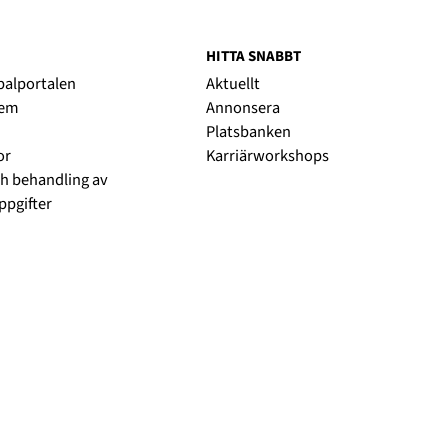
HITTA SNABBT
obalportalen
Aktuellt
lem
Annonsera
Platsbanken
or
Karriärworkshops
h behandling av
pgifter