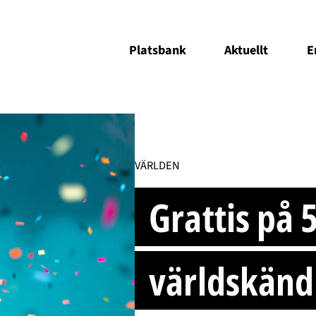
Platsbank
Aktuellt
E
VÄRLDEN
Grattis på 
världskänd