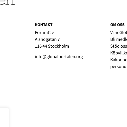
KONTAKT
OM OSS
ForumCiv
Vi är Gl
Alsnögatan 7
Bli med
116 44 Stockholm
Stöd oss
Köpvillk
info@globalportalen.org
Kakor oc
personup