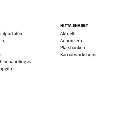
HITTA SNABBT
obalportalen
Aktuellt
lem
Annonsera
Platsbanken
or
Karriärworkshops
h behandling av
pgifter