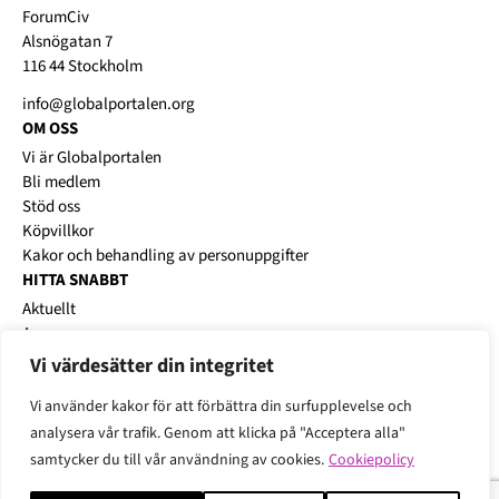
ForumCiv
Alsnögatan 7
116 44 Stockholm
info@globalportalen.org
OM OSS
Vi är Globalportalen
Bli medlem
Stöd oss
Köpvillkor
Kakor och behandling av personuppgifter
HITTA SNABBT
Aktuellt
Annonsera
Platsbanken
Vi värdesätter din integritet
Karriärworkshops
Vi använder kakor för att förbättra din surfupplevelse och
analysera vår trafik. Genom att klicka på "Acceptera alla"
samtycker du till vår användning av cookies.
Cookiepolicy