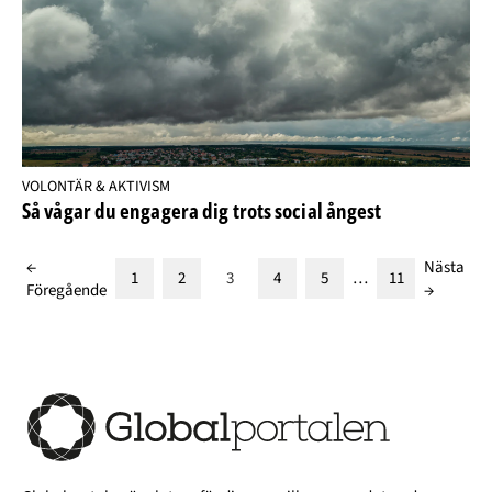
VOLONTÄR & AKTIVISM
Så vågar du engagera dig trots social ångest
←
Nästa
1
2
3
4
5
…
11
Föregående
→