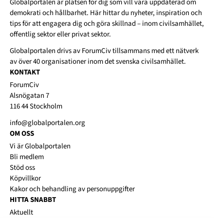
Globalportalen är platsen för dig som vill vara uppdaterad om
demokrati och hållbarhet. Här hittar du nyheter, inspiration och
tips för att engagera dig och göra skillnad – inom civilsamhället,
offentlig sektor eller privat sektor.
Globalportalen drivs av
ForumCiv
tillsammans med ett nätverk
av över 40 organisationer inom det svenska civilsamhället.
KONTAKT
ForumCiv
Alsnögatan 7
116 44 Stockholm
info@globalportalen.org
OM OSS
Vi är Globalportalen
Bli medlem
Stöd oss
Köpvillkor
Kakor och behandling av personuppgifter
HITTA SNABBT
Aktuellt