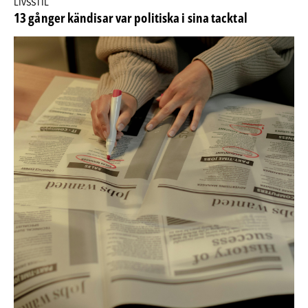
LIVSSTIL
13 gånger kändisar var politiska i sina tacktal