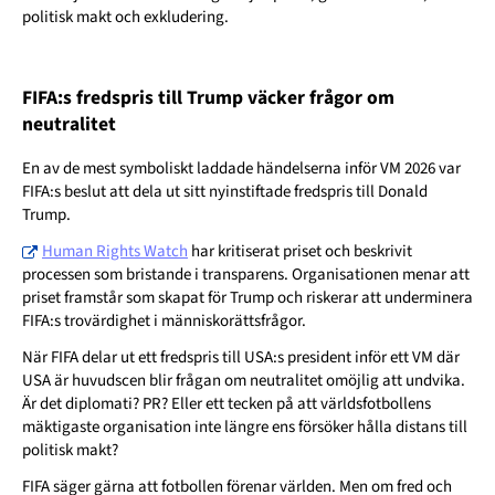
politisk makt och exkludering.
FIFA:s fredspris till Trump väcker frågor om
neutralitet
En av de mest symboliskt laddade händelserna inför VM 2026 var
FIFA:s beslut att dela ut sitt nyinstiftade fredspris till Donald
Trump.
Human Rights Watch
har kritiserat priset och beskrivit
processen som bristande i transparens. Organisationen menar att
priset framstår som skapat för Trump och riskerar att underminera
FIFA:s trovärdighet i människorättsfrågor.
När FIFA delar ut ett fredspris till USA:s president inför ett VM där
USA är huvudscen blir frågan om neutralitet omöjlig att undvika.
Är det diplomati? PR? Eller ett tecken på att världsfotbollens
mäktigaste organisation inte längre ens försöker hålla distans till
politisk makt?
FIFA säger gärna att fotbollen förenar världen. Men om fred och