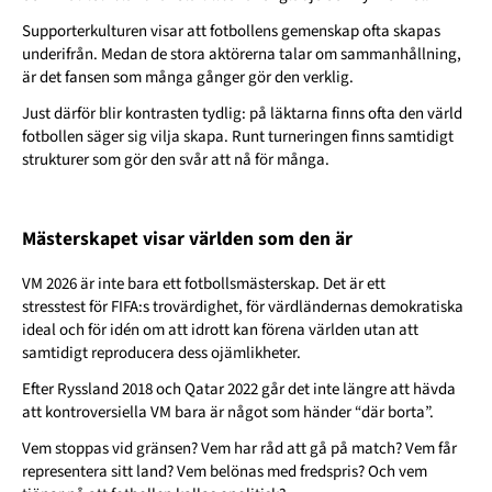
Supporterkulturen visar att fotbollens gemenskap ofta skapas
underifrån. Medan de stora aktörerna talar om sammanhållning,
är det fansen som många gånger gör den verklig.
Just därför blir kontrasten tydlig: på läktarna finns ofta den värld
fotbollen säger sig vilja skapa. Runt turneringen finns samtidigt
strukturer som gör den svår att nå för många.
Mästerskapet visar världen som den är
VM 2026 är inte bara ett fotbollsmästerskap. Det är ett
stresstest för FIFA:s trovärdighet, för värdländernas demokratiska
ideal och för idén om att idrott kan förena världen utan att
samtidigt reproducera dess ojämlikheter.
Efter Ryssland 2018 och Qatar 2022 går det inte längre att hävda
att kontroversiella VM bara är något som h
änder “där borta”.
Vem stoppas vid gränsen? Vem har råd att gå på match? Vem får
representera sitt land? Vem belönas med fredspris? Och vem