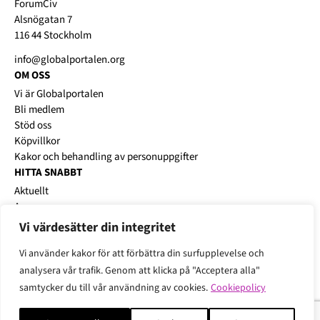
ForumCiv
Alsnögatan 7
116 44 Stockholm
info@globalportalen.org
OM OSS
Vi är Globalportalen
Bli medlem
Stöd oss
Köpvillkor
Kakor och behandling av personuppgifter
HITTA SNABBT
Aktuellt
Annonsera
Platsbanken
Vi värdesätter din integritet
Karriärworkshops
Vi använder kakor för att förbättra din surfupplevelse och
analysera vår trafik. Genom att klicka på "Acceptera alla"
samtycker du till vår användning av cookies.
Cookiepolicy