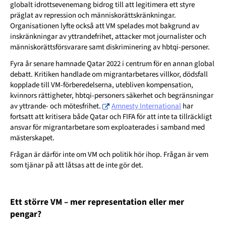
globalt idrottsevenemang bidrog till att legitimera ett styre
präglat av repression och människorättskränkningar.
Organisationen lyfte också att VM spelades mot bakgrund av
inskränkningar av yttrandefrihet, attacker mot journalister och
människorättsförsvarare samt diskriminering av hbtqi-personer.
Fyra år senare hamnade Qatar 2022 i centrum för en annan global
debatt. Kritiken handlade om migrantarbetares villkor, dödsfall
kopplade till VM-förberedelserna, utebliven kompensation,
kvinnors rättigheter, hbtqi-personers säkerhet och begränsningar
av yttrande- och mötesfrihet.
Amnesty International
har
fortsatt att kritisera både Qatar och FIFA för att inte ta tillräckligt
ansvar för migrantarbetare som exploaterades i samband med
mästerskapet.
Frågan är därför inte om VM och politik hör ihop. Frågan är vem
som tjänar på att låtsas att de inte gör det.
Ett större VM – mer representation eller mer
pengar?