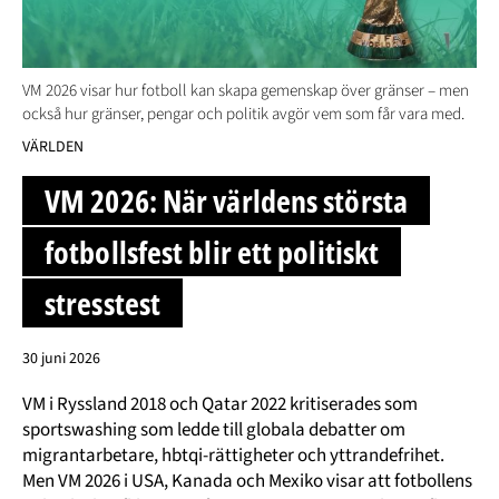
VM 2026 visar hur fotboll kan skapa gemenskap över gränser – men
också hur gränser, pengar och politik avgör vem som får vara med.
VÄRLDEN
VM 2026: När världens största
fotbollsfest blir ett politiskt
stresstest
30 juni 2026
VM i Ryssland 2018 och Qatar 2022 kritiserades som
sportswashing som ledde till globala debatter om
migrantarbetare, hbtqi-rättigheter och yttrandefrihet.
Men VM 2026 i USA, Kanada och Mexiko visar att fotbollens