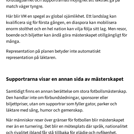
förutsägbarhet och supportrarnas möjlighet att faktiskt gå på
match väger tyngre.
Här blir VM en spegel av global ojämlikhet. Ett landslag kan
kvalificera sig för första gången, en diaspora kan mobilisera
enorm stolthet och en hel nation kan vilja följa sitt lag. Men resor,
boende och biljetter kan ändå göra mästerskapet otillgängligt för
många.
Representation på planen betyder inte automatiskt
representation på läktaren.
Supportrarna visar en annan sida av mästerskapet
Samtidigt finns en annan berättelse om stora fotbollsmästerskap.
Den handlar inte om förbundsledningar, sponsorer eller
biljettpriser, utan om supportrar som fyller gator, parker och
läktare med sång, humor och gemenskap.
När människor reser över gränser för fotbollen blir mästerskapet
mer än en turnering. Det blir en mötesplats där språk, nationalitet
och rivalitet ibland får stå tillbaka för glädje och nyfikenhet.