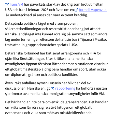
Irans VM
har påverkats starkt av det krig som bröt ut mellan
USA och Iran i februari 2026 och även om en
formell vapenvila
är undertecknad så anses den vara extremt bräcklig.
Det spända politiska läget med visumproblem,
säkerhetsbedömningar och reserestriktioner har gjort att det
iranska landslaget inte kunnat röra sig på samma sätt som andra
lag under turneringen eftersom de haft sin bas i Tijuana i Mexiko,
trots att alla gruppspelsmatcher spelats i USA.
Det iranska förbundet har kritiserat arrangörerna och FIFA för
ojämlika förutsättningar. Efter kritiken har amerikanska
myndigheter öppnat för vissa lättnader men situationen visar hur
ett globalt mästerskap aldrig bara handlar om sport, utan också
om diplomati, gränser och politiska konflikter.
Även Iraks anfallare Aymen Hussein har blivit en del av
diskussionen. Han ska enligt
rapportering
ha förhörts i nästan
sju timmar av amerikanska immigrationsmyndigheter inför VM.
Det här handlar inte bara om enskilda gränsärenden. Det handlar
om vilka som får röra sig relativt fritt genom ett globalt
evenemang och vilka som möts av misstänkliggörande,