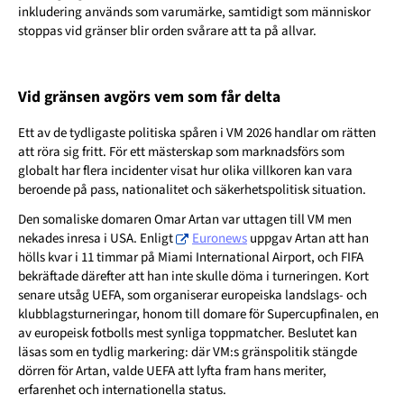
inkludering används som varumärke, samtidigt som människor
stoppas vid gränser blir orden svårare att ta på allvar.
Vid gränsen avgörs vem som får delta
Ett av de tydligaste politiska spåren i VM 2026 handlar om rätten
att röra sig fritt. För ett mästerskap som marknadsförs som
globalt har flera incidenter visat hur olika villkoren kan vara
beroende på pass, nationalitet och säkerhetspolitisk situation.
Den somaliske domaren Omar Artan var uttagen till VM men
nekades inresa i USA. Enligt
Euronews
uppgav Artan att han
hölls kvar i 11 timmar på Miami International Airport, och FIFA
bekräftade därefter att han inte skulle döma i turneringen. Kort
senare utsåg UEFA, som organiserar europeiska landslags- och
klubblagsturneringar, honom till domare för Supercupfinalen, en
av europeisk fotbolls mest synliga toppmatcher. Beslutet kan
läsas som en tydlig markering: där VM:s gränspolitik stängde
dörren för Artan, valde UEFA att lyfta fram hans meriter,
erfarenhet och internationella status.