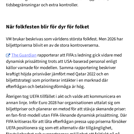
tidsbegränsningar och extra kontroller.
När folkfesten blir för dyr för folket
VM brukar beskrivas som världens största folkfest. Men 2026 har
biljettpriserna blivit en av de stora kontroverserna.
The Guardian
rapporterar att FIFA:s ledning gick vidare med
dynamisk prissättning trots att USA-baserad personal enligt
källor varnade för modellen. Samma rapportering beskriver
kraftigt höjda prisnivåer jämfört med Qatar 2022 och en
biljettstrategi som prioriterar intäkter i en marknad där
efterfrågan och betalningsförmåga är hög.
Återigen tog UEFA tillfället i akt och valde att kommunicera en
annan linje. Inför Euro 2028 har organisationen uttalat sig om
biljettpriser och planerar en metod för att stävja skenande priser:
en fan-first-modell utan FIFA-liknande dynamisk prissättning. Där
FIFA kritiseras för att låta efterfrågan pressa upp priserna försöker
UEFA positionera sig som ett alternativ där tillgänglighet,