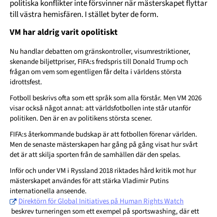
politiska konflikter inte försvinner när mästerskapet flyttar
till västra hemisfären. I stället byter de form.
VM har aldrig varit opolitiskt
Nu handlar debatten om gränskontroller, visumrestriktioner,
skenande biljettpriser, FIFA:s fredspris till Donald Trump och
frågan om vem som egentligen får delta i världens största
idrottsfest.
Fotboll beskrivs ofta som ett språk som alla förstår. Men VM 2026
visar också något annat: att världsfotbollen inte står utanför
politiken. Den är en av politikens största scener.
FIFA:s återkommande budskap är att fotbollen förenar världen.
Men de senaste mästerskapen har gång på gång visat hur svårt
det är att skilja sporten från de samhällen där den spelas.
Inför och under VM i Ryssland 2018 riktades hård kritik mot hur
mästerskapet användes för att stärka Vladimir Putins
internationella anseende.
Direktörn för Global Initiatives på Human Rights Watch
beskrev turneringen som ett exempel på sportswashing, där ett