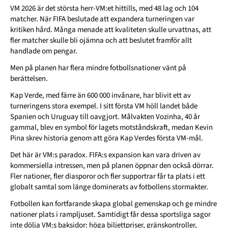
VM 2026 är det största herr-VM:et hittills, med 48 lag och 104
matcher. När FIFA beslutade att expandera turneringen var
kritiken hård. Många menade att kvaliteten skulle urvattnas, att
fler matcher skulle bli ojämna och att beslutet framför allt
handlade om pengar.
Men på planen har flera mindre fotbollsnationer vänt på
berättelsen.
Kap Verde, med färre än 600 000 invånare, har blivit ett av
turneringens stora exempel. I sitt första VM höll landet både
Spanien och Uruguay till oavgjort. Målvakten Vozinha, 40 år
gammal, blev en symbol för lagets motståndskraft, medan Kevin
Pina skrev historia genom att göra Kap Verdes första VM-mål.
Det här är VM:s paradox. FIFA:s expansion kan vara driven av
kommersiella intressen, men på planen öppnar den också dörrar.
Fler nationer, fler diasporor och fler supportrar får ta plats i ett
globalt samtal som länge dominerats av fotbollens stormakter.
Fotbollen kan fortfarande skapa global gemenskap och ge mindre
nationer plats i rampljuset. Samtidigt får dessa sportsliga sagor
inte dölja VM:s baksidor: höga biljettpriser, gränskontroller,