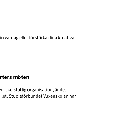
din vardag eller förstärka dina kreativa
orters möten
n icke-statlig organisation, är det
mhället. Studieförbundet Vuxenskolan har
.