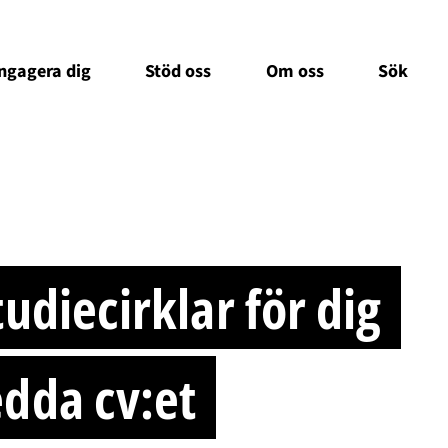
ngagera dig
Stöd oss
Om oss
Sök
tudiecirklar för dig
edda cv:et