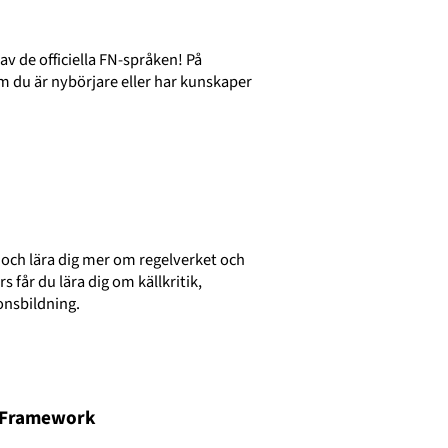
av de officiella FN-språken! På
om du är nybörjare eller har kunskaper
e och lära dig mer om regelverket och
s får du lära dig om källkritik,
onsbildning.
m Framework