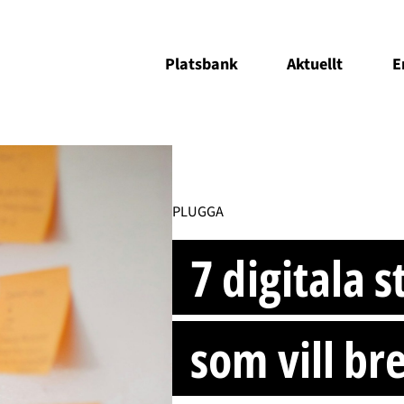
Platsbank
Aktuellt
E
PLUGGA
7 digitala s
som vill br