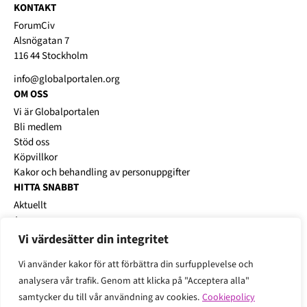
KONTAKT
ForumCiv
Alsnögatan 7
116 44 Stockholm
info@globalportalen.org
OM OSS
Vi är Globalportalen
Bli medlem
Stöd oss
Köpvillkor
Kakor och behandling av personuppgifter
HITTA SNABBT
Aktuellt
Annonsera
Platsbanken
Vi värdesätter din integritet
Karriärworkshops
Vi använder kakor för att förbättra din surfupplevelse och
analysera vår trafik. Genom att klicka på "Acceptera alla"
samtycker du till vår användning av cookies.
Cookiepolicy