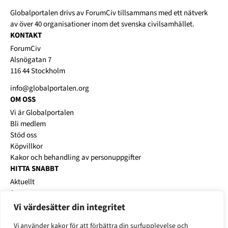
Globalportalen drivs av
ForumCiv
tillsammans med ett nätverk
av över 40 organisationer inom det svenska civilsamhället.
KONTAKT
ForumCiv
Alsnögatan 7
116 44 Stockholm
info@globalportalen.org
OM OSS
Vi är Globalportalen
Bli medlem
Stöd oss
Köpvillkor
Kakor och behandling av personuppgifter
HITTA SNABBT
Aktuellt
Annonsera
Platsbanken
Vi värdesätter din integritet
Karriärworkshops
Vi använder kakor för att förbättra din surfupplevelse och